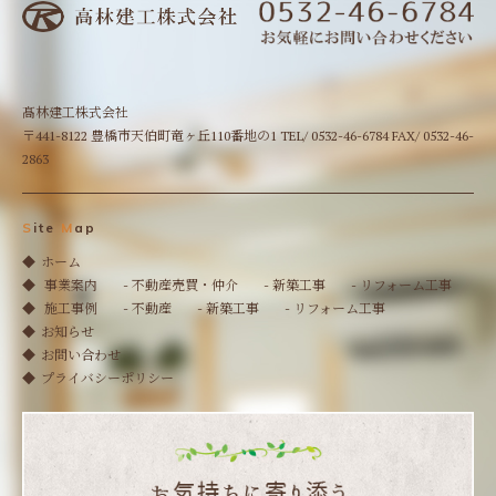
髙林建工株式会社
〒441-8122 豊橋市天伯町竜ヶ丘110番地の1 TEL/ 0532-46-6784 FAX/ 0532-46-
2863
S
ite
M
ap
ホーム
事業案内
- 不動産売買・仲介
- 新築工事
- リフォーム工事
施工事例
- 不動産
- 新築工事
- リフォーム工事
お知らせ
お問い合わせ
プライバシーポリシー