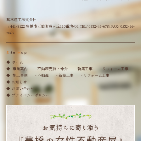
髙林建工株式会社
〒441-8122 豊橋市天伯町竜ヶ丘110番地の1 TEL/ 0532-46-6784 FAX/ 0532-46-
2863
S
ite
M
ap
ホーム
事業案内
- 不動産売買・仲介
- 新築工事
- リフォーム工事
施工事例
- 不動産
- 新築工事
- リフォーム工事
お知らせ
お問い合わせ
プライバシーポリシー