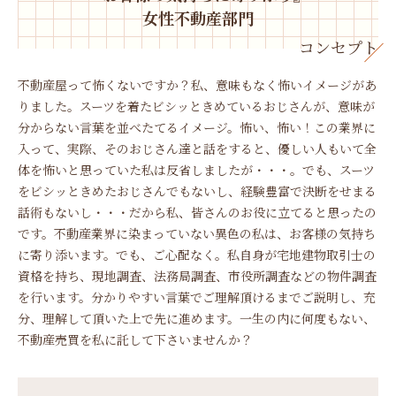
女性不動産部門
コンセプト
不動産屋って怖くないですか？
私、意味もなく怖いイメージがあ
りました。
スーツを着たビシッときめているおじさんが、意味が
分からない言葉を並べたてるイメージ。怖い、怖い！
この業界に
入って、実際、そのおじさん達と話をすると、優しい人もいて全
体を怖いと思っていた私は反省しましたが・・・。
でも、スーツ
をビシッときめたおじさんでもないし、経験豊富で決断をせまる
話術もないし・・・だから私、皆さんのお役に立てると思ったの
です。
不動産業界に染まっていない異色の私は、お客様の気持ち
に寄り添います。
でも、ご心配なく。私自身が宅地建物取引士の
資格を持ち、現地調査、法務局調査、市役所調査などの物件調査
を行います。分かりやすい言葉でご理解頂けるまでご説明し、充
分、理解して頂いた上で先に進めます。
一生の内に何度もない、
不動産売買を私に託して下さいませんか？