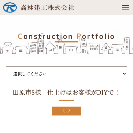
C
onstruction
P
ortfolio
田原市S様 仕上げはお客様がDIYで！
リフ
ォー
ム