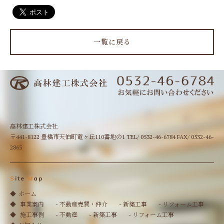
一覧に戻る
髙林建工株式会社
〒441-8122 豊橋市天伯町竜ヶ丘110番地の1 TEL/ 0532-46-6784 FAX/ 0532-46-
2863
S
ite
M
ap
ホーム
事業案内
- 不動産売買・仲介
- 新築工事
- リフォーム工事
施工事例
- 不動産
- 新築工事
- リフォーム工事