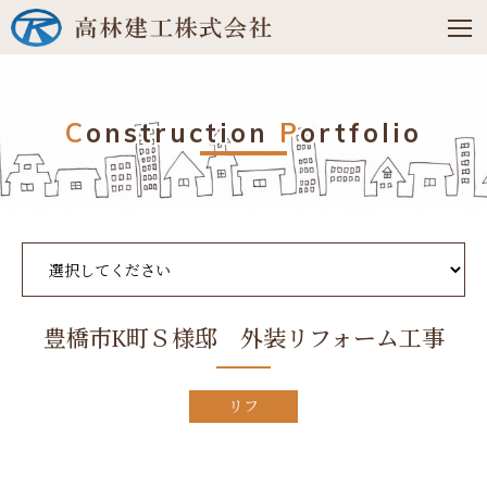
C
onstruction
P
ortfolio
豊橋市K町Ｓ様邸 外装リフォーム工事
リフ
ォー
ム