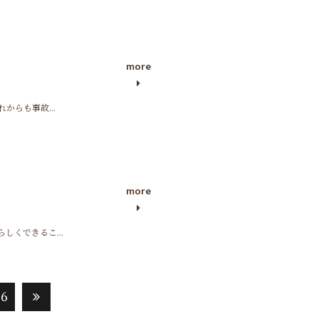
more
らも事故...
more
くできるこ...
16