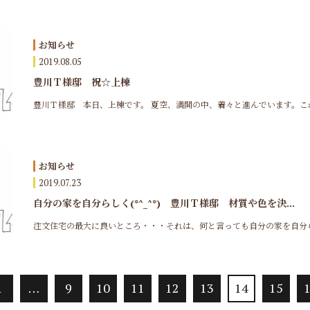
お知らせ
2019.08.05
豊川Ｔ様邸 祝☆上棟
豊川Ｔ様邸 本日、上棟です。 夏空、満開の中、着々と進んでいます。これか
お知らせ
2019.07.23
自分の家を自分らしく(*^_^*) 豊川Ｔ様邸 材質や色を決...
注文住宅の最大に良いところ・・・それは、何と言っても自分の家を自分らし
1
…
9
10
11
12
13
14
15