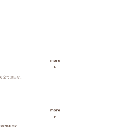
more
全てお任せ...
more
偶者居住...