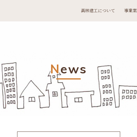
高林建工について
事業案
N
ews