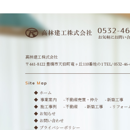
髙林建工株式会社
〒441-8122 豊橋市天伯町竜ヶ丘110番地の1 TEL/ 0532-46-6784
S
ite
M
ap
ホーム
事業案内
- 不動産売買・仲介
- 新築工事
施工事例
- 不動産
- 新築工事
- リフォー
お知らせ
お問い合わせ
プライバシーポリシー